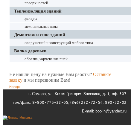
поверхностей
Теплоизоляция зданий
фасады
межпанельные швы
Демонтаж и снос зданий
сооружений и конструкций любого типа
Валка деревьев
обрезка, корчевание пней
Не нашли цену на нужные Вам работы?
Оставьте
заявку
и мы перезвоним Вам!
Наверх
г. Самара, ул. Князя Григория Засекина, д. 1, оф. 307
тел/факс: 8-800-775-32-05; (846) 222-72-54, 990-32-02
E-mail:
boolin@yandex.ru